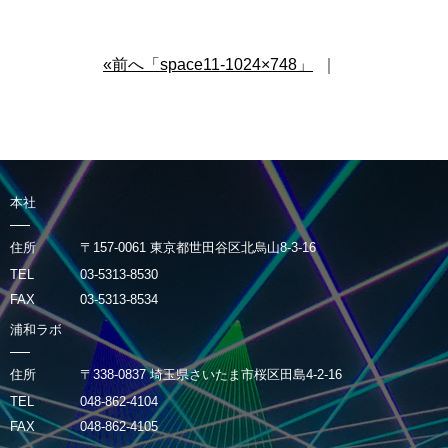
«前へ「space11-1024×748」
｜
本社
住所
〒157-0061 東京都世田谷区北烏山8-3-16
TEL
03-5313-8530
FAX
03-5313-8534
浦和ラボ
住所
〒338-0837 埼玉県さいたま市桜区田島4-2-16
TEL
048-862-4104
FAX
048-862-4105