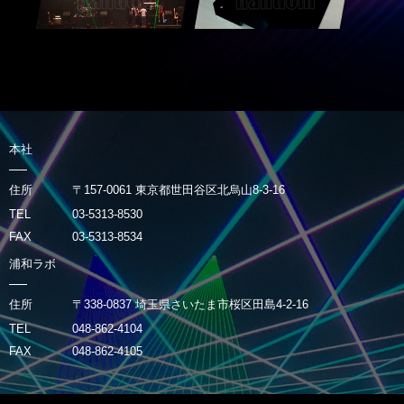
本社
住所
〒157-0061 東京都世田谷区北烏山8-3-16
TEL
03-5313-8530
FAX
03-5313-8534
浦和ラボ
住所
〒338-0837 埼玉県さいたま市桜区田島4-2-16
TEL
048-862-4104
FAX
048-862-4105