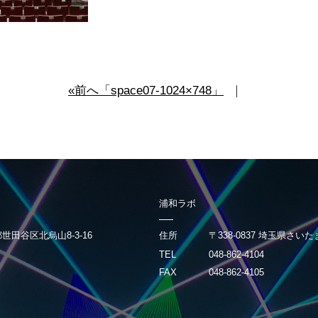
«前へ「space07-1024×748」
｜
浦和ラボ
京都世田谷区北烏山8-3-16
住所
〒338-0837 埼玉県さいた
TEL
048-862-4104
FAX
048-862-4105