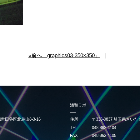
«前へ「graphics03-350×350」
｜
浦和ラボ
京都世田谷区北烏山8-3-16
住所
〒338-0837 埼玉県さいた
TEL
048-862-4104
FAX
048-862-4105