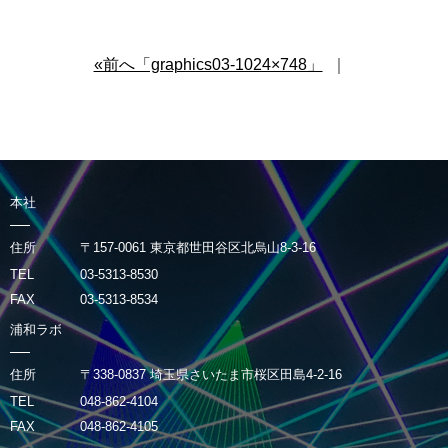
«前へ「graphics03-1024×748」
｜
本社
住所
〒157-0061 東京都世田谷区北烏山8-3-16
TEL
03-5313-8530
FAX
03-5313-8534
浦和ラボ
住所
〒338-0837 埼玉県さいたま市桜区田島4-2-16
TEL
048-862-4104
FAX
048-862-4105