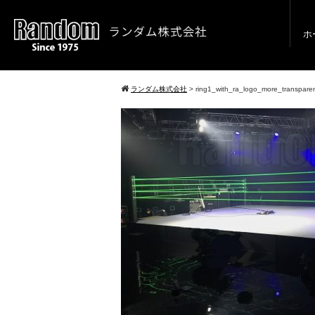
ホ
ランダム株式会社
>
ring1_with_ra_logo_more_transpare