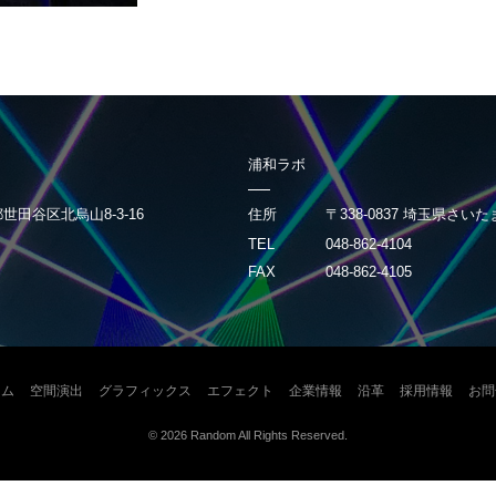
浦和ラボ
京都世田谷区北烏山8-3-16
住所
〒338-0837 埼玉県さいた
TEL
048-862-4104
FAX
048-862-4105
ーム
空間演出
グラフィックス
エフェクト
企業情報
沿革
採用情報
お問
© 2026
Random
All Rights Reserved.