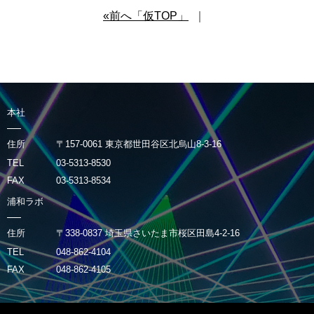
«前へ「仮TOP」
｜
本社
住所
〒157-0061 東京都世田谷区北烏山8-3-16
TEL
03-5313-8530
FAX
03-5313-8534
浦和ラボ
住所
〒338-0837 埼玉県さいたま市桜区田島4-2-16
TEL
048-862-4104
FAX
048-862-4105